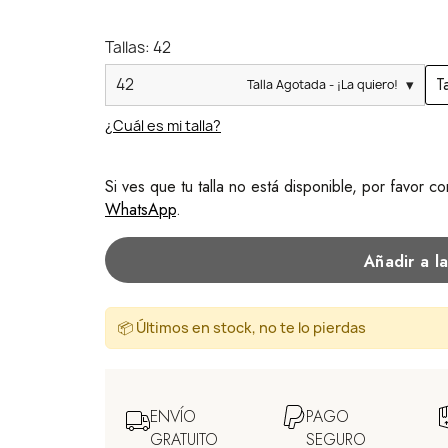
Botella
Tallas: 42
T
42
Talla Agotada - ¡La quiero!
¿Cuál es mi talla?
Si ves que tu talla no está disponible, por favor 
WhatsApp
.
Añadir a l
📦 Últimos en stock, no te lo pierdas
ENVÍO
PAGO
GRATUITO
SEGURO