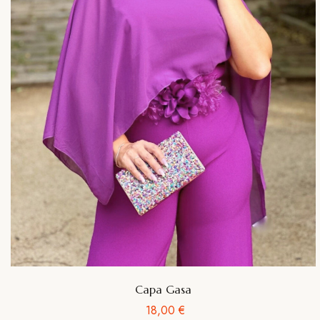
Capa Gasa
Precio
18,00 €