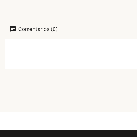
Vista rápida

Comentarios (0)
ADD TO CART