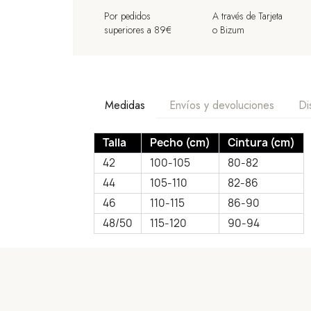
Por pedidos
A través de Tarjeta
superiores a 89€
o Bizum
Medidas
Envíos y devoluciones
Di
Talla
Pecho (cm)
Cintura (cm)
42
100-105
80-82
44
105-110
82-86
46
110-115
86-90
48/50
115-120
90-94