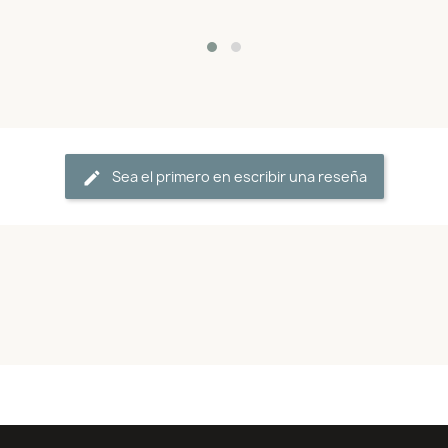
Vista rápida

ADD TO CART
Sea el primero en escribir una reseña