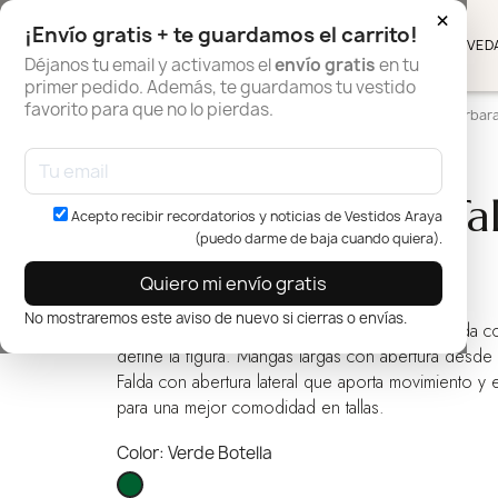
×
¡Envío gratis + te guardamos el carrito!
NOVED
Déjanos tu email y activamos el
envío gratis
en tu
primer pedido. Además, te guardamos tu vestido
favorito para que no lo pierdas.
Inicio
Vestidos de Invitada Tallas Grandes
Vestido Bárbara
Vestido Bárbara Ta
Acepto recibir recordatorios y noticias de Vestidos Araya
(puedo darme de baja cuando quiera).
109,00 €
Quiero mi envío gratis
No mostraremos este aviso de nuevo si cierras o envías.
Vestido largo de invitada en tejido de gasa fluida c
define la figura. Mangas largas con abertura desde
Falda con abertura lateral que aporta movimiento y e
para una mejor comodidad en tallas.
Color: Verde Botella
Verde