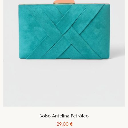
Bolso Antelina Petróleo
Precio
29,00 €