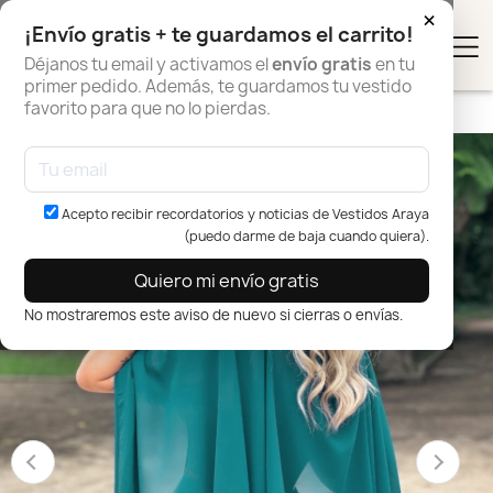
×
¡Envío gratis + te guardamos el carrito!
0
Déjanos tu email y activamos el
envío gratis
en tu
primer pedido. Además, te guardamos tu vestido
favorito para que no lo pierdas.
Inicio
Complementos Invitada
Capa Gasa
Acepto recibir recordatorios y noticias de Vestidos Araya
(puedo darme de baja cuando quiera).
Quiero mi envío gratis
No mostraremos este aviso de nuevo si cierras o envías.